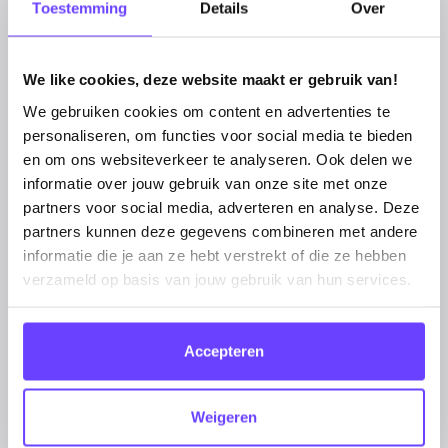
specialist (medior)
Toestemming
Details
Over
Ben jij die SEA-specialist die het verschil
maakt tussen een campagne die loopt en
eentje die knalt? Dan willen we jou in ons
We like cookies, deze website maakt er gebruik van!
team!
We gebruiken cookies om content en advertenties te
personaliseren, om functies voor social media te bieden
en om ons websiteverkeer te analyseren. Ook delen we
Solliciteer
informatie over jouw gebruik van onze site met onze
partners voor social media, adverteren en analyse. Deze
partners kunnen deze gegevens combineren met andere
informatie die je aan ze hebt verstrekt of die ze hebben
Data & Conversie
verzameld op basis van jouw gebruik van hun services.
Specialist
Wij zoeken een n Data & Conversie Specialist
die niet alleen analyseert, maar ook
Accepteren
eigenaarschap pakt over CRO, tracking
implementaties en betrouwbare
Weigeren
dataverzameling binnen het online
advertising team.