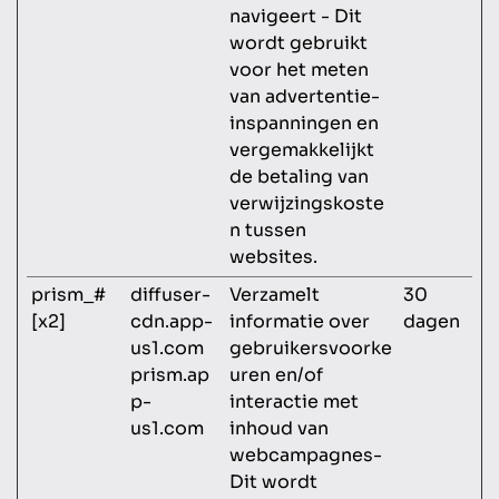
navigeert - Dit
wordt gebruikt
voor het meten
van advertentie-
inspanningen en
vergemakkelijkt
de betaling van
verwijzingskoste
n tussen
websites.
prism_#
diffuser-
Verzamelt
30
[x2]
cdn.app-
informatie over
dagen
us1.com
gebruikersvoorke
prism.ap
uren en/of
p-
interactie met
us1.com
inhoud van
webcampagnes-
Dit wordt