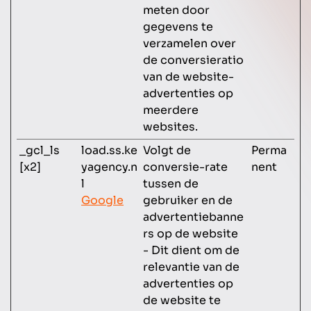
meten door
gegevens te
verzamelen over
de conversieratio
van de website-
advertenties op
meerdere
websites.
_gcl_ls
load.ss.ke
Volgt de
Perma
[x2]
yagency.n
conversie-rate
nent
l
tussen de
Google
gebruiker en de
advertentiebanne
rs op de website
- Dit dient om de
relevantie van de
advertenties op
de website te