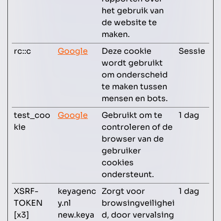
het gebruik van
de website te
maken.
rc::c
Google
Deze cookie
Sessie
wordt gebruikt
om onderscheid
te maken tussen
mensen en bots.
test_coo
Google
Gebruikt om te
1 dag
kie
controleren of de
browser van de
gebruiker
cookies
ondersteunt.
XSRF-
keyagenc
Zorgt voor
1 dag
TOKEN
y.nl
browsingveilighei
[x3]
new.keya
d, door vervalsing