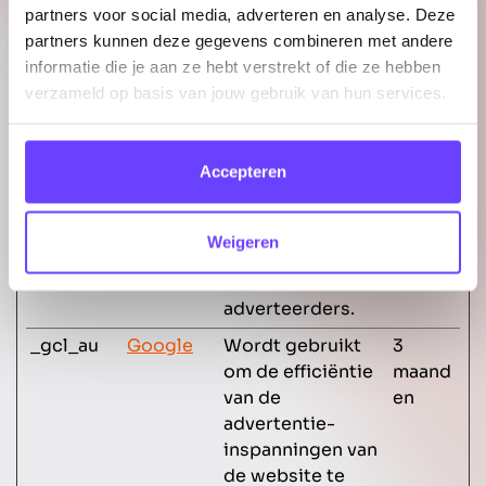
van Instagram-
partners voor social media, adverteren en analyse. Deze
fotogalerij op de
partners kunnen deze gegevens combineren met andere
website.
informatie die je aan ze hebt verstrekt of die ze hebben
verzameld op basis van jouw gebruik van hun services.
_fbp
Meta
Gebruikt door
3
Platforms
Facebook om een
maand
, Inc.
reeks
en
Accepteren
advertentieprodu
cten te leveren,
zoals realtime
Weigeren
bieden van
externe
adverteerders.
_gcl_au
Google
Wordt gebruikt
3
om de efficiëntie
maand
van de
en
advertentie-
inspanningen van
de website te