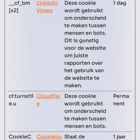
__cf_bm
LinkedIn
Deze cookie
1 dag
[x2]
Vimeo
wordt gebruikt
om onderscheid
te maken tussen
mensen en bots.
Dit is gunstig
voor de website
om juiste
rapporten over
het gebruik van
de website te
maken.
cf.turnstil
Cloudflar
Deze cookie
Perma
e.u
e
wordt gebruikt
nent
om onderscheid
te maken tussen
mensen en bots.
CookieC
Cookiebo
Slaat de
1 jaar