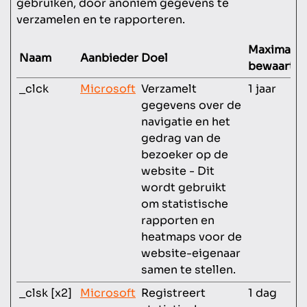
gebruiken, door anoniem gegevens te
verzamelen en te rapporteren.
Maximale
Naam
Aanbieder
Doel
bewaarter
_clck
Microsoft
Verzamelt
1 jaar
gegevens over de
navigatie en het
gedrag van de
bezoeker op de
website - Dit
wordt gebruikt
om statistische
rapporten en
heatmaps voor de
website-eigenaar
samen te stellen.
_clsk [x2]
Microsoft
Registreert
1 dag