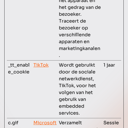
het apparaat en
het gedrag van de
bezoeker.
Traceert de
bezoeker op
verschillende
apparaten en
marketingkanalen
.
_tt_enabl
TikTok
Wordt gebruikt
1 jaar
e_cookie
door de sociale
netwerkdienst,
TikTok, voor het
volgen van het
gebruik van
embedded
services.
c.gif
Microsoft
Verzamelt
Sessie