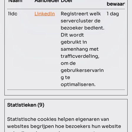
Naam
Aanbieder
Doel
bewaarter
lidc
LinkedIn
Registreert welk
1 dag
servercluster de
bezoeker bedient.
Dit wordt
gebruikt in
samenhang met
trafficverdeling,
om de
gebruikerservarin
g te
optimaliseren.
Statistieken (9)
Statistische cookies helpen eigenaren van
websites begrijpen hoe bezoekers hun website