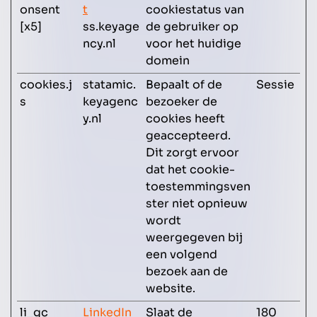
onsent
t
cookiestatus van
[x5]
ss.keyage
de gebruiker op
ncy.nl
voor het huidige
domein
cookies.j
statamic.
Bepaalt of de
Sessie
s
keyagenc
bezoeker de
y.nl
cookies heeft
geaccepteerd.
Dit zorgt ervoor
dat het cookie-
toestemmingsven
ster niet opnieuw
wordt
weergegeven bij
een volgend
bezoek aan de
website.
li_gc
LinkedIn
Slaat de
180