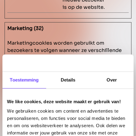
is op de website.
Marketing (32)
Marketingcookies worden gebruikt om
bezoekers te volgen wanneer ze verschillende
websites bezoeken. Hun doel is advertenties
weergeven die zijn toegesneden op en relevant
zijn voor de individuele gebruiker. Deze
advertenties worden zo waardevoller voor
Toestemming
Details
Over
uitgevers en externe adverteerders.
Maximale
We like cookies, deze website maakt er gebruik van!
Naam
Aanbieder
Doel
bewaarter
We gebruiken cookies om content en advertenties te
#URL#
new.keya
Noodzakelijk
Perma
personaliseren, om functies voor social media te bieden
gency.nl
voor de
nent
en om ons websiteverkeer te analyseren. Ook delen we
implementatie
informatie over jouw gebruik van onze site met onze