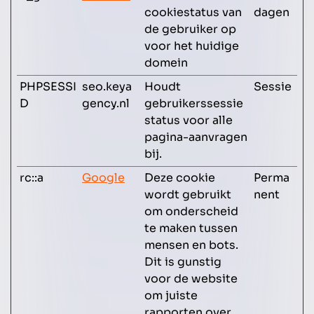
cookiestatus van
dagen
de gebruiker op
voor het huidige
domein
PHPSESSI
seo.keya
Houdt
Sessie
D
gency.nl
gebruikerssessie
status voor alle
pagina-aanvragen
bij.
rc::a
Google
Deze cookie
Perma
wordt gebruikt
nent
om onderscheid
te maken tussen
mensen en bots.
Dit is gunstig
voor de website
om juiste
rapporten over