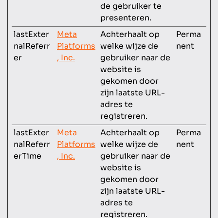
de gebruiker te
presenteren.
lastExter
Meta
Achterhaalt op
Perma
nalReferr
Platforms
welke wijze de
nent
er
, Inc.
gebruiker naar de
website is
gekomen door
zijn laatste URL-
adres te
registreren.
lastExter
Meta
Achterhaalt op
Perma
nalReferr
Platforms
welke wijze de
nent
erTime
, Inc.
gebruiker naar de
website is
gekomen door
zijn laatste URL-
adres te
registreren.