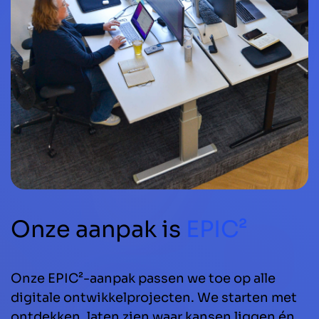
Onze aanpak is
EPIC²
Onze EPIC²-aanpak passen we toe op alle
digitale ontwikkelprojecten. We starten met
ontdekken, laten zien waar kansen liggen én