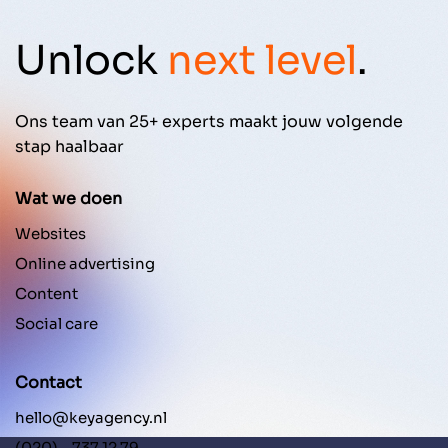
Unlock
next level
.
Ons team van 25+ experts maakt jouw volgende
stap haalbaar
Wat we doen
Websites
Online advertising
Content
Social care
Contact
hello@keyagency.nl
(020) - 737 12 79