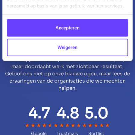
verzameld op basis van jouw gebruik van hun services.
Accepteren
Klantverhalen
Weigeren
Jouw groei is ons startpunt. We werken mét je,
zodat jij vooroploopt. Geen standaard aanpak,
maar doordacht werk met zichtbaar resultaat.
Geloof ons niet op onze blauwe ogen, maar lees de
ervaringen van de organisaties die we mochten
helpen.
4.7
4.8
5.0
★★★★
★
★★★★
★
★★★★★
Google
Trustmary
Sortlist