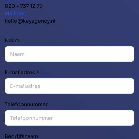
020 - 737 12 79
Mail ons
hello@keyagency.nl
Naam
E-mailadres *
Telefoonnummer
Bedrijfsnaam