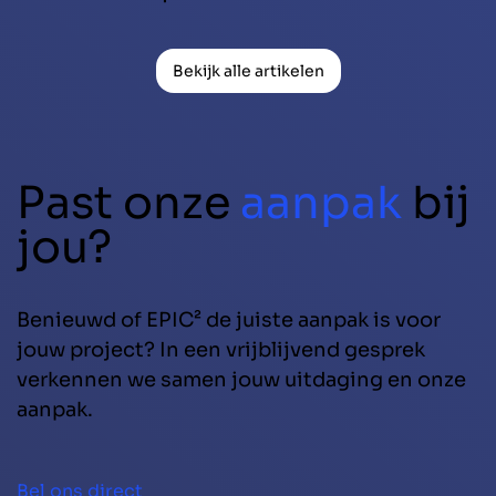
Bekijk alle artikelen
Past onze
aanpak
bij
jou?
Benieuwd of EPIC² de juiste aanpak is voor
jouw project? In een vrijblijvend gesprek
verkennen we samen jouw uitdaging en onze
aanpak.
Bel ons direct