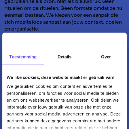
gebruiken ze als bron, niet als blauwdruk. Geen
rituelen om de rituelen. Geen formats omdat ze nu
eenmaal bestaan. We kiezen voor een aanpak die
zich moeiteloos aanpast aan jouw context, doelen
en organisatie.
We werken nauw samen met jou als opdrachtgever,
in voortdurende dialoog. Jij blijft de regisseur; wij
Toestemming
Details
Over
brengen helderheid, richting en energie. We dagen
uit, scherpen keuzes aan en vertalen verandering in
vooruitgang.
We like cookies, deze website maakt er gebruik van!
We gebruiken cookies om content en advertenties te
Want echte wendbaarheid is geen proces, maar
personaliseren, om functies voor social media te bieden
een vaardigheid: de skill om mee te bewegen mét
en om ons websiteverkeer te analyseren. Ook delen we
veranderingen, en zo oplossingen te creëren die
informatie over jouw gebruik van onze site met onze
blijvende impact maken.
partners voor social media, adverteren en analyse. Deze
partners kunnen deze gegevens combineren met andere
informatie die je aan ze hebt verstrekt of die ze hebben