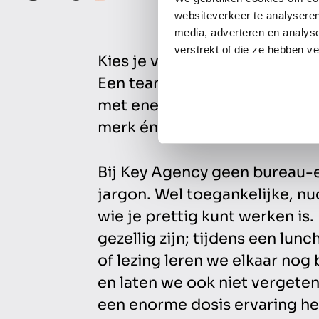
websiteverkeer te analyseren
media, adverteren en analys
verstrekt of die ze hebben v
Kies je voor Key Agency, dan 
Een team dat met je meedenkt,
met energie werkt aan groei.
merk én van jouw mensen.
Bij Key Agency geen bureau-e
jargon. Wel toegankelijke, 
wie je prettig kunt werken is.
gezellig zijn; tijdens een lun
of lezing leren we elkaar nog
en laten we ook niet vergeten
een enorme dosis ervaring he