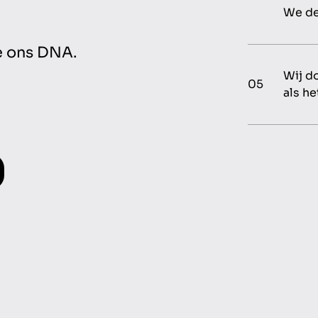
We de
je ons DNA.
Wij d
05
als h