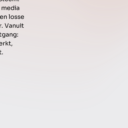
n media
en losse
r. Vanuit
tgang:
rkt,
t.