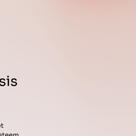
sis
et
ysteem.