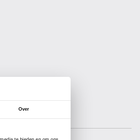
Over
 media te bieden en om ons