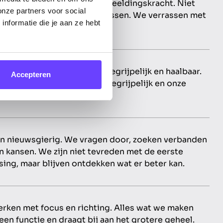
mbineren strategie en verbeeldingskracht. Niet
onze partners voor social
 te vallen, maar om op te lossen. We verrassen met
nformatie die je aan ze hebt
e ideeën die werken.
ken digitale vooruitgang begrijpelijk en haalbaar.
Accepteren
anpak is helder, onze taal begrijpelijk en onze
werking laagdrempelig.
jn nieuwsgierig. We vragen door, zoeken verbanden
en kansen. We zijn niet tevreden met de eerste
sing, maar blijven ontdekken wat er beter kan.
rken met focus en richting. Alles wat we maken
een functie en draagt bij aan het grotere geheel.