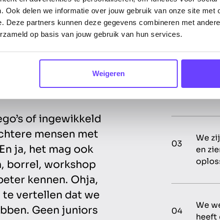
We co
01
. Ook delen we informatie over jouw gebruik van onze site met 
om op
e. Deze partners kunnen deze gegevens combineren met andere i
slimm
erzameld op basis van jouw gebruik van hun services.
kies je voor mensen.
 naast je staat en
We ma
 Groei van jouw
Weigeren
02
Onze a
samen
go’s of ingewikkeld
nuchtere mensen met
We zi
03
 En ja, het mag ook
en zi
oplos
ch, borrel, workshop
 beter kennen. Ohja,
 te vertellen dat we
We we
bben. Geen juniors
04
heeft 