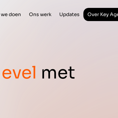
 we doen
Ons werk
Updates
Over Key Ag
level
met