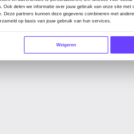
digitale volwassenheid v
. Ook delen we informatie over jouw gebruik van onze site met 
elke stap in het verbeter
e. Deze partners kunnen deze gegevens combineren met andere i
het hart vormt van succes
erzameld op basis van jouw gebruik van hun services.
bureau voor merken en org
toekomstbestendig willen 
uitvoering.
Weigeren