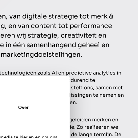
n, van digitale strategie tot merk &
ng, en van content tot performance
ren wij strategie, creativiteit en
se in één samenhangend geheel en
 marketingdoelstellingen.
echnologieën zoals AI en predictive analytics in
n onze opdrachtgevers voortdurend te
nnovaties te integreren. Dit stelt ons, samen met
staat om data-gedreven beslissingen te nemen en
p veranderende marktbehoeften.
Over
igitale projecten op, maar begeleiden merken en
opende digitale transformatie. Zo realiseren we
re merkwaarde en groei op de lange termijn. De
 media te bieden en om ons