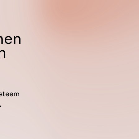
men
n
ysteem
,