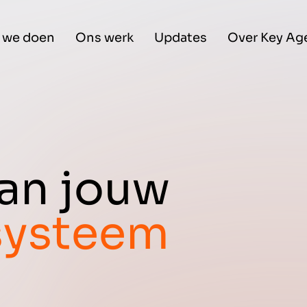
 we doen
Ons werk
Updates
Over Key Ag
aan jouw
osysteem