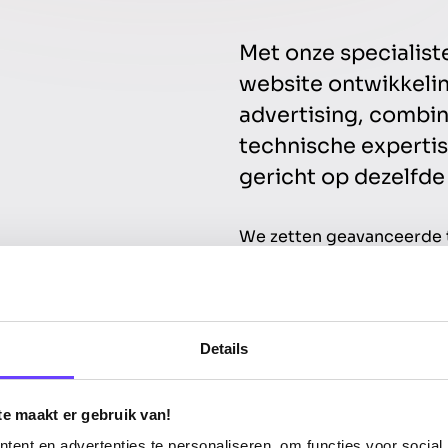
Met onze specialiste
website ontwikkeli
advertising, combine
technische experti
gericht op dezelfde
We zetten geavanceerde t
om de marketinginzet va
optimaliseren en nieuwe i
onze opdrachtgevers, in 
proactief in te spelen o
Details
Wij leveren niet alleen d
organisaties in een doorl
te maakt er gebruik van!
samen echte impact, hoge
ent en advertenties te personaliseren, om functies voor social