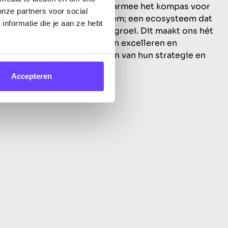
an een organisatie wordt daarmee het kompas voor
onze partners voor social
en van het digitale ecosysteem; een ecosysteem dat
nformatie die je aan ze hebt
volle digitale marketing en groei. Dit maakt ons hét
anisaties die digitaal willen excelleren en
groeien met digital als kern van hun strategie en
Accepteren