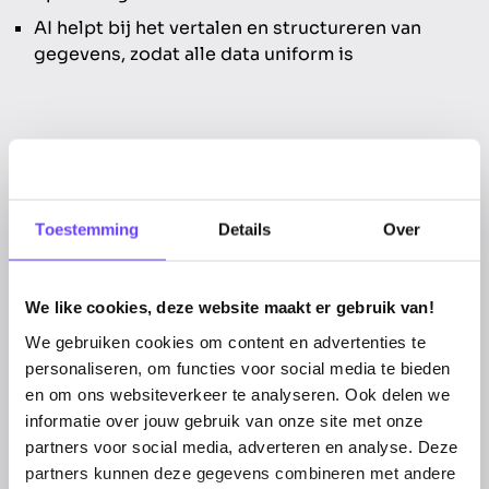
AI helpt bij het vertalen en structureren van
gegevens, zodat alle data uniform is
Toestemming
Details
Over
De kracht van dit project
We like cookies, deze website maakt er gebruik van!
De tool doet meer dan alleen data structureren. AI
We gebruiken cookies om content en advertenties te
herkent bijvoorbeeld verschillende schrijfwijzen
personaliseren, om functies voor social media te bieden
van functietitels of datums en maakt deze
en om ons websiteverkeer te analyseren. Ook delen we
eenduidig, zoals het uniformeren van
informatie over jouw gebruik van onze site met onze
datumnotaties (JJJJ-MM-DD of DD-MM-JJJJ).
partners voor social media, adverteren en analyse. Deze
partners kunnen deze gegevens combineren met andere