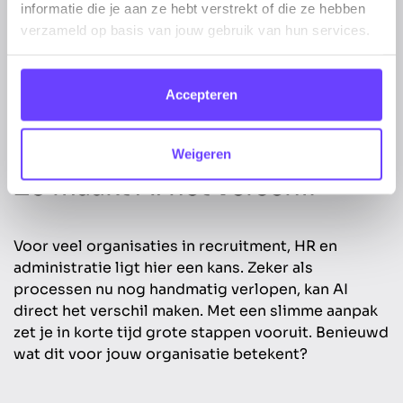
Daarnaast worden alle cv’s standaard naar het
informatie die je aan ze hebt verstrekt of die ze hebben
Engels vertaald, terwijl de originele teksten
verzameld op basis van jouw gebruik van hun services.
behouden blijven. Hierdoor is het zoeken naar de
juiste kandidaat niet alleen sneller, maar ook
inclusiever.
Accepteren
Weigeren
Zo maakt AI het verschil
Voor veel organisaties in recruitment, HR en
administratie ligt hier een kans. Zeker als
processen nu nog handmatig verlopen, kan AI
direct het verschil maken. Met een slimme aanpak
zet je in korte tijd grote stappen vooruit. Benieuwd
wat dit voor jouw organisatie betekent?