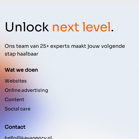
Unlock
next level
.
Ons team van 25+ experts maakt jouw volgende
stap haalbaar
Wat we doen
Websites
Online advertising
Content
Social care
Contact
hello@keyagency.nl