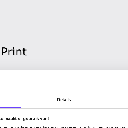
Print
configurator maakt het mogelijk om bestaande product
t logo's, teksten en bedrukkingen. Gebruikers uploade
ieken, stellen kleuren in en positioneren hun ontwerp d
ien ze realtime hoe het eindresultaat eruit komt te zien
egenereerde sfeerbeelden.
Details
ondersteunt complexe use cases zoals:
te maakt er gebruik van!
ent en advertenties te personaliseren, om functies voor social