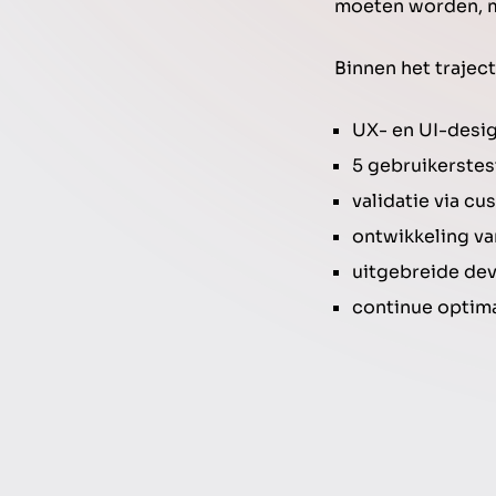
moeten worden, m
Binnen het trajec
UX- en UI-desi
5 gebruikerstes
validatie via c
ontwikkeling va
uitgebreide dev
continue optima