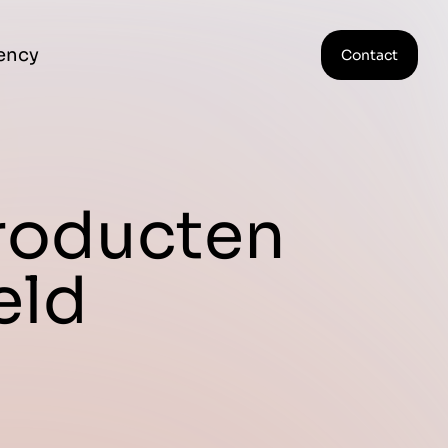
ency
Contact
roducten
eld