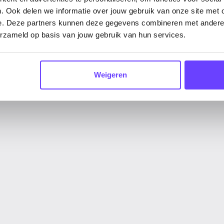
kingen op verschillende zijdes
. Ook delen we informatie over jouw gebruik van onze site met 
n druktechnieken
e. Deze partners kunnen deze gegevens combineren met andere i
erzameld op basis van jouw gebruik van hun services.
ur- en materiaalopties
eke printbeperkingen
Weigeren