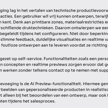
ging lag in het vertalen van technische productievoor
racties. Een gebruiker wil vrij kunnen ontwerpen, terwijl
n kent. Denk aan printbare zones, materiaalrestricties 
rschillende druktechnieken. Daarom ontwierpen we een
 begeleidt tijdens het configureren. Niet door beperkin
slimme feedback, duidelijke visualisaties en realtime v
foutloze ontwerpen aan te leveren voordat ze richting
gezet op self-service. Functionaliteiten zoals een pers
en concepten en realtime previews zorgen ervoor dat g
en werken zonder telkens contact op te nemen met supp
evoeging is de AI Preview-functionaliteit. Hiermee ge
rbeelden van gepersonaliseerde producten in realistisc
et alleen bij het beoordelen van een ontwerp, maar ook 
nten tijdens het salesproces.