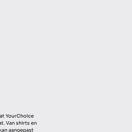
aat YourChoice
t. Van shirts en
 kan aangepast