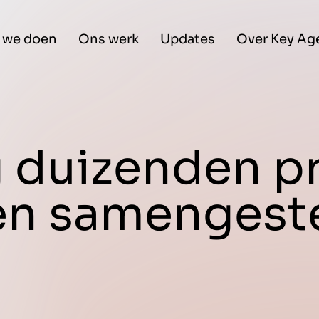
 we doen
Ons werk
Updates
Over Key Ag
g duizenden p
en samengest