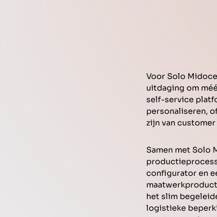
Voor Solo Midocea
uitdaging om méé
self-service plat
personaliseren, o
zijn van customer
Samen met Solo M
productieprocesse
configurator en e
maatwerkproducten
het slim begeleid
logistieke beperk