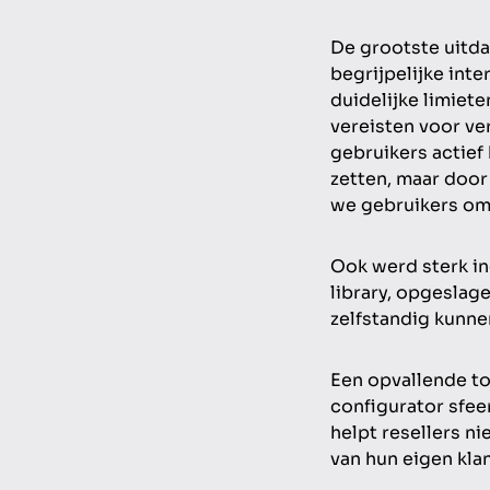
De grootste uitda
begrijpelijke inte
duidelijke limiete
vereisten voor ve
gebruikers actief
zetten, maar door 
we gebruikers om 
Ook werd sterk in
library, opgeslag
zelfstandig kunn
Een opvallende to
configurator sfee
helpt resellers ni
van hun eigen kla