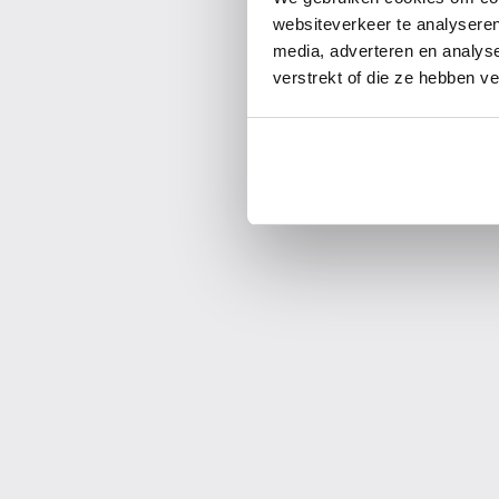
meerdere bedruk
websiteverkeer te analyseren
combinaties va
media, adverteren en analys
verstrekt of die ze hebben v
uitgebreide kle
productspecifi