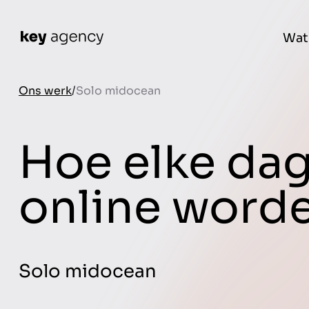
Wat
Ons werk
Solo midocean
Hoe elke da
online word
Solo midocean