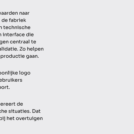
waarden naar
 de fabriek
en technische
 interface die
gen centraal te
alidatie. Zo helpen
 productie gaan.
oonlijke logo
ebruikers
ort.
nereert de
he situaties. Dat
bij het overtuigen