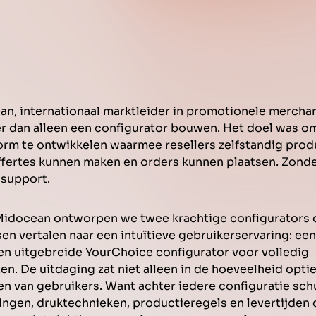
n, internationaal marktleider in promotionele merchan
r dan alleen een configurator bouwen. Het doel was o
form te ontwikkelen waarmee resellers zelfstandig pro
ffertes kunnen maken en orders kunnen plaatsen. Zonder
 support.
idocean ontworpen we twee krachtige configurators 
n vertalen naar een intuïtieve gebruikerservaring: een
en uitgebreide YourChoice configurator voor volledig
. De uitdaging zat niet alleen in de hoeveelheid opties
en van gebruikers. Want achter iedere configuratie schu
ingen, druktechnieken, productieregels en levertijden 