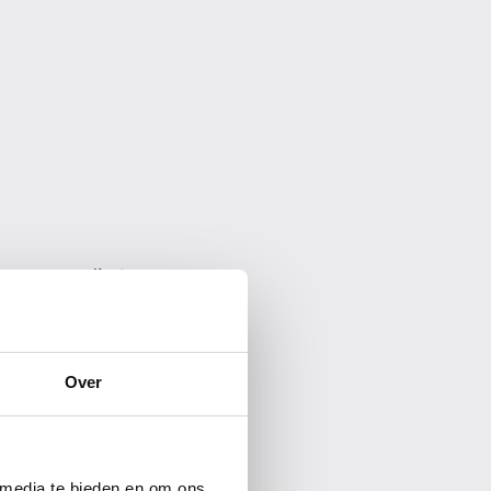
en eenvoudig te
n hun artwork,
irect op het
 via de 'composit
Over
 media te bieden en om ons