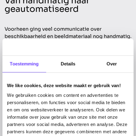
Van handmatig naar
geautomatiseerd
Voorheen ging veel communicatie over
beschikbaarheid en beeldmateriaal nog handmatig.
Dankzij de nieuwe omgeving zijn deze processen
nu grotendeels geautomatiseerd. Dat bespaart tijd
en verkleint de kans op fouten – en laat ruimte voor
Toestemming
Details
Over
wat echt telt: groei, bloei en klantenservice.
We like cookies, deze website maakt er gebruik van!
We gebruiken cookies om content en advertenties te
personaliseren, om functies voor social media te bieden
en om ons websiteverkeer te analyseren. Ook delen we
informatie over jouw gebruik van onze site met onze
partners voor social media, adverteren en analyse. Deze
partners kunnen deze gegevens combineren met andere