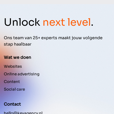
Unlock
next level
.
Ons team van 25+ experts maakt jouw volgende
stap haalbaar
Wat we doen
Websites
Online advertising
Content
Social care
Contact
hello@keyagency.nl