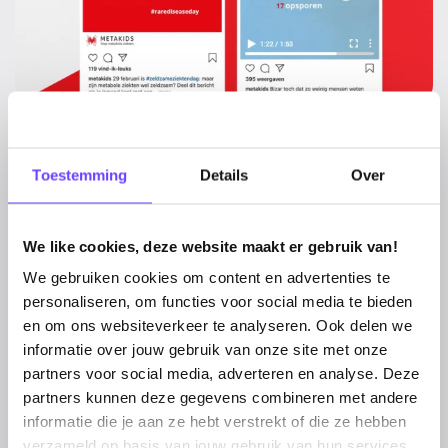
Toestemming
Details
Over
Stijgende resultaten
We like cookies, deze website maakt er gebruik van!
We bereiken de verschillende doelgroepen
We gebruiken cookies om content en advertenties te
regelmatig met aansprekende en aangrijpende
personaliseren, om functies voor social media te bieden
content over metabole ziekten en zien dat dit
en om ons websiteverkeer te analyseren. Ook delen we
bijdraagt aan een grotere bekendheid van
informatie over jouw gebruik van onze site met onze
metabole ziekten. Bovendien zorgen onze
partners voor social media, adverteren en analyse. Deze
optimalisaties, zoals A/B-tests op creatie en
partners kunnen deze gegevens combineren met andere
targeting, ervoor dat de cost per click (CPC) daalt
informatie die je aan ze hebt verstrekt of die ze hebben
en de engagement score stijgt. We behalen dus
verzameld op basis van jouw gebruik van hun services.