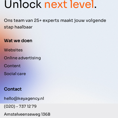
Unlock
next level
.
Ons team van 25+ experts maakt jouw volgende
stap haalbaar
Wat we doen
Websites
Online advertising
Content
Social care
Contact
hello@keyagency.nl
(020) - 737 12 79
Amstelveenseweg 136B