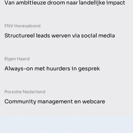
Van ambitieuze droom naar landelijke impact
Social care
Branding
FNV Horecabond
Content
Online advertising
Structureel leads werven via social media
Eigen Haard
Social care
Content
Online advertising
Always-on met huurders in gesprek
Porsche Nederland
Social care
Community management en webcare